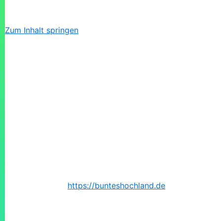
Zum Inhalt springen
Cookie-Richtlinie (EU)
Diese Cookie-Richtlinie wurde zuletzt am 16. Mai 2026 ak
und der Schweiz.
1. Einführung
Unsere Website,
https://bunteshochland.de
(im folgenden:
unter "Cookies" zusammengefasst). Cookies werden außer
dich über die Verwendung von Cookies auf unserer Websi