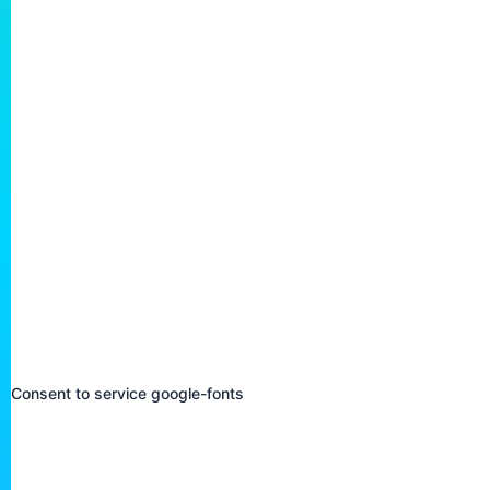
verarbeiten.
Bitte lies die Datenschutzerklärung dieser sozialen Netzw
umgehen, die sie mithilfe dieser Cookies verarbeiten. D
WhatsApp hat seine Sitze in den Vereinigten Staaten
6. Platzierte Cookies
Google Fonts
Marketing
Consent to service google-fonts
Facebook